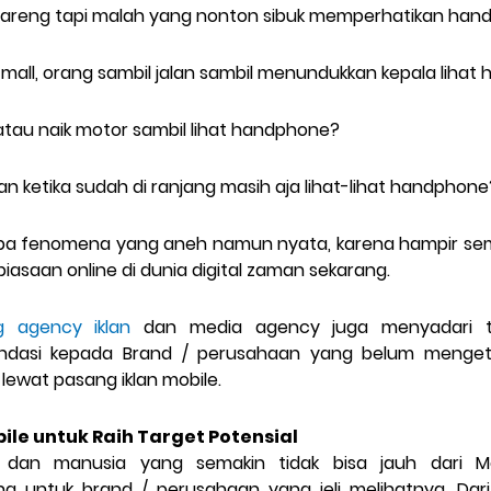
bareng tapi malah yang nonton sibuk memperhatikan ha
ke mall, orang sambil jalan sambil menundukkan kepala liha
 atau naik motor sambil lihat handphone?
an ketika sudah di ranjang masih aja lihat-lihat handphone
rapa fenomena yang aneh namun nyata, karena hampir se
iasaan online di dunia digital zaman sekarang.
ng agency iklan
dan media agency juga menyadari te
dasi kepada Brand / perusahaan yang belum mengetah
lewat pasang iklan mobile.
bile untuk Raih Target Potensial
 dan manusia yang semakin tidak bisa jauh dari Mo
 untuk brand / perusahaan yang jeli melihatnya. Dar