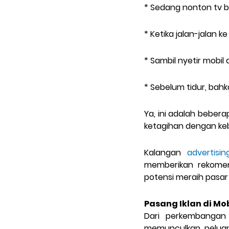
* Sedang nonton tv 
* Ketika jalan-jalan 
* Sambil nyetir mobil
* Sebelum tidur, bahk
Ya, ini adalah bebe
ketagihan dengan keb
Kalangan
advertisi
memberikan rekomen
potensi meraih pasar 
Pasang Iklan di Mo
Dari perkembangan
memunculkan peluang