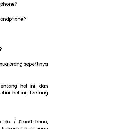
ndphone?
t handphone?
?
mua orang sepertinya
ntang hal ini, dan
ui hal ini, tentang
bile / Smartphone,
i luasnya pasar yang