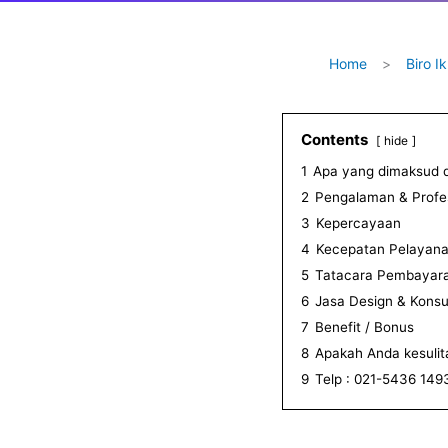
Home
>
Biro Ik
Contents
hide
1
Apa yang dimaksud d
2
Pengalaman & Profe
3
Kepercayaan
4
Kecepatan Pelayan
5
Tatacara Pembayar
6
Jasa Design & Konsu
7
Benefit / Bonus
8
Apakah Anda kesulita
9
Telp : 021-5436 149