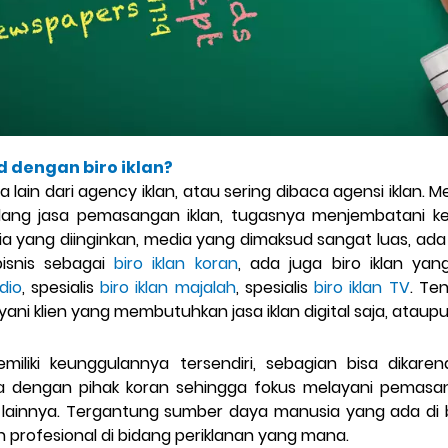
 dengan biro iklan?
ma lain dari agency iklan, atau sering dibaca agensi iklan
dang jasa pemasangan iklan, tugasnya menjembatani ke
ia yang diinginkan, media yang dimaksud sangat luas, ada
bisnis sebagai
biro iklan koran
, ada juga biro iklan ya
dio
, spesialis
biro iklan majalah
, spesialis
biro iklan TV
. Te
yani klien yang membutuhkan jasa iklan digital saja, ataupu
miliki keunggulannya tersendiri, sebagian bisa dikare
dengan pihak koran sehingga fokus melayani pemasang
an lainnya. Tergantung sumber daya manusia yang ada di be
 profesional di bidang periklanan yang mana.