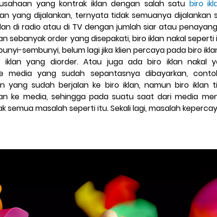
usahaan yang kontrak iklan dengan salah satu
biro ik
an yang dijalankan, ternyata tidak semuanya dijalankan s
an di radio atau di TV dengan jumlah siar atau penayanga
kan sebanyak order yang disepakati, biro iklan nakal sepert
bunyi-sembunyi, belum lagi jika klien percaya pada biro ikl
r iklan yang diorder. Atau juga ada biro iklan nakal
e media yang sudah sepantasnya dibayarkan, contoh
n yang sudah berjalan ke biro iklan, namun biro iklan
 ke media, sehingga pada suatu saat dari media men
uak semua masalah seperti itu. Sekali lagi, masalah keperc