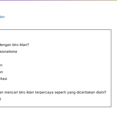
lan
engan biro iklan?
sionalisme
an
an
ltasi
n mencari biro iklan terpercaya seperti yang diceritakan disini?
3