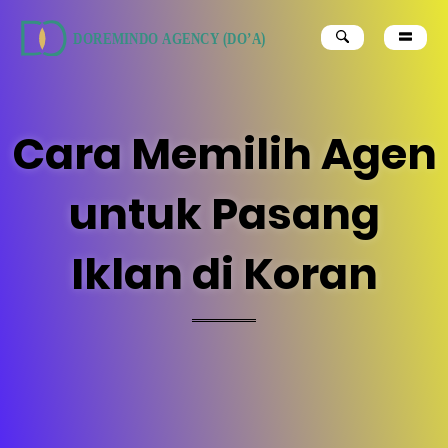
Skip
to
content
Cara Memilih Agen
untuk Pasang
Iklan di Koran