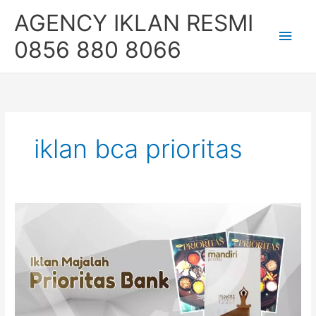
Skip
Main
AGENCY IKLAN RESMI
to
content
Men
0856 880 8066
iklan bca prioritas
Majalah
Prioritas
Bank