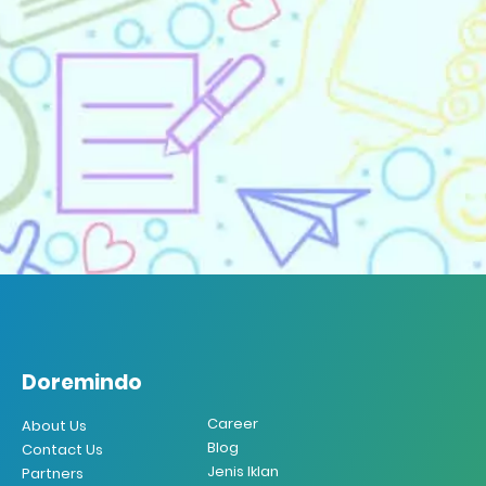
Doremindo
Doremindo
Career
About Us
Blog
Contact Us
Jenis Iklan
Partners