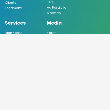
FAQ
Clients
Ad Portfolio
Testimony
Sitemap
Services
Media
Iklan Koran
Koran
Iklan Majalah
Majalah
Iklan Radio
Radio
Iklan TV
TV
Iklan Internet
Online
Iklan Mobile
Produksi VO
Desain Grafis
Sebar Brosur
Jasa Penerjemah
Jasa Press Release
Doremindo Agency (DO'A)
Always Listening & DO’ing