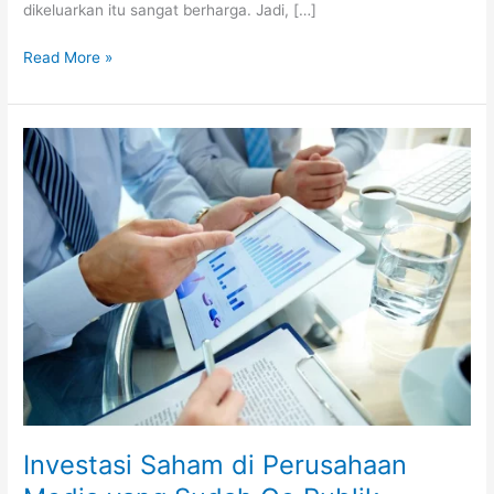
dikeluarkan itu sangat berharga. Jadi, […]
Read More »
Investasi
Saham
di
Perusahaan
Media
yang
Sudah
Go
Publik
Investasi Saham di Perusahaan