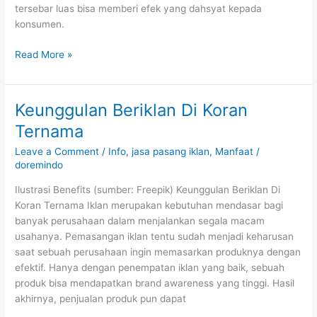
tersebar luas bisa memberi efek yang dahsyat kepada
konsumen.
Read More »
Keunggulan Beriklan Di Koran
Keunggulan
Beriklan
Ternama
Di
Leave a Comment
/
Info
,
jasa pasang iklan
,
Manfaat
/
Koran
doremindo
Ternama
Ilustrasi Benefits (sumber: Freepik) Keunggulan Beriklan Di
Koran Ternama Iklan merupakan kebutuhan mendasar bagi
banyak perusahaan dalam menjalankan segala macam
usahanya. Pemasangan iklan tentu sudah menjadi keharusan
saat sebuah perusahaan ingin memasarkan produknya dengan
efektif. Hanya dengan penempatan iklan yang baik, sebuah
produk bisa mendapatkan brand awareness yang tinggi. Hasil
akhirnya, penjualan produk pun dapat