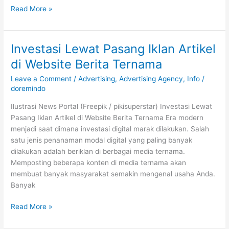
Read More »
Investasi Lewat Pasang Iklan Artikel
Investasi
Lewat
di Website Berita Ternama
Pasang
Leave a Comment
/
Advertising
,
Advertising Agency
,
Info
/
Iklan
doremindo
Artikel
di
Ilustrasi News Portal (Freepik / pikisuperstar) Investasi Lewat
Website
Pasang Iklan Artikel di Website Berita Ternama Era modern
Berita
menjadi saat dimana investasi digital marak dilakukan. Salah
Ternama
satu jenis penanaman modal digital yang paling banyak
dilakukan adalah beriklan di berbagai media ternama.
Memposting beberapa konten di media ternama akan
membuat banyak masyarakat semakin mengenal usaha Anda.
Banyak
Read More »