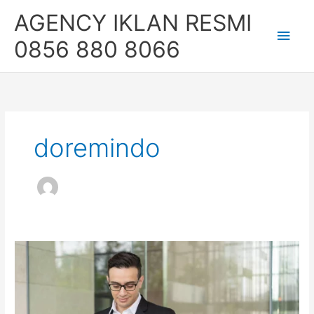
Skip
Main
AGENCY IKLAN RESMI
to
content
Men
0856 880 8066
doremindo
Lebih
Efektif
dan
Budget
Terjangkau,