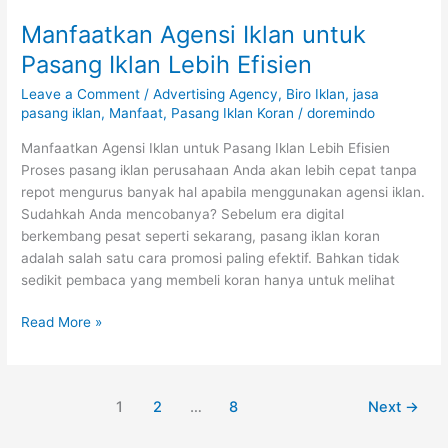
Manfaatkan Agensi Iklan untuk
Manfaatkan
Agensi
Pasang Iklan Lebih Efisien
Iklan
Leave a Comment
/
Advertising Agency
,
Biro Iklan
,
jasa
untuk
pasang iklan
,
Manfaat
,
Pasang Iklan Koran
/
doremindo
Pasang
Iklan
Manfaatkan Agensi Iklan untuk Pasang Iklan Lebih Efisien
Lebih
Proses pasang iklan perusahaan Anda akan lebih cepat tanpa
Efisien
repot mengurus banyak hal apabila menggunakan agensi iklan.
Sudahkah Anda mencobanya? Sebelum era digital
berkembang pesat seperti sekarang, pasang iklan koran
adalah salah satu cara promosi paling efektif. Bahkan tidak
sedikit pembaca yang membeli koran hanya untuk melihat
Read More »
1
2
…
8
Next
→