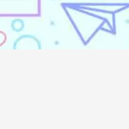
Services
Media
Dor
Always
Iklan Koran
Koran