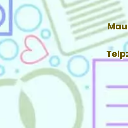
Mau 
Telp