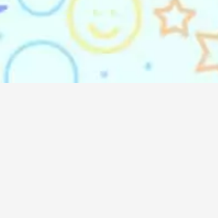
emindo Agency (DO'A)
 Listening & DO’ing