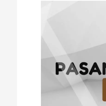
Pasang
Iklan
Lelang