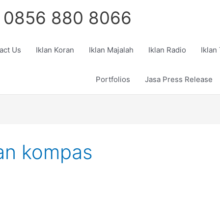
 0856 880 8066
act Us
Iklan Koran
Iklan Majalah
Iklan Radio
Iklan
Portfolios
Jasa Press Release
oran kompas