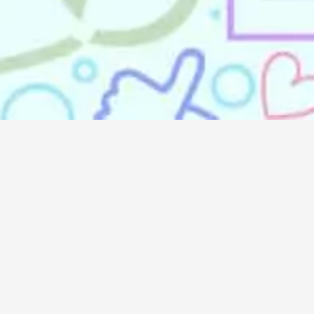
Doremindo
Doremindo
Career
About Us