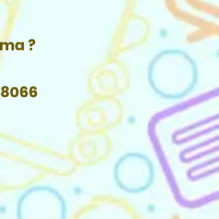
ama ?
 8066