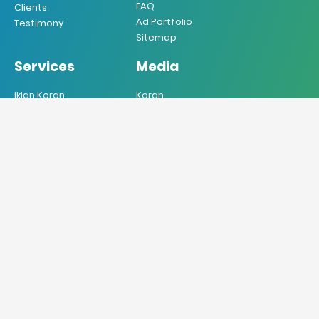
FAQ
Clients
Ad Portfolio
Testimony
Sitemap
Services
Media
Iklan Koran
Koran
Iklan Majalah
Majalah
Iklan Radio
Radio
Iklan TV
TV
Iklan Internet
Online
Iklan Mobile
Produksi VO
Desain Grafis
Sebar Brosur
Jasa Penerjemah
Jasa Press Release
Doremindo Agency (DO'A)
Always Listening & DO’ing