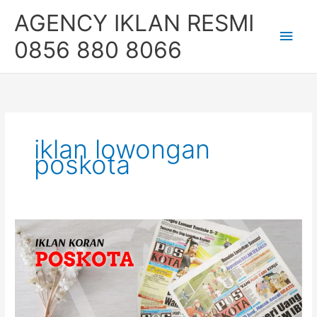
Skip
Main
AGENCY IKLAN RESMI
to
content
Men
0856 880 8066
iklan lowongan
poskota
Pasang
Iklan
Koran
Poskota