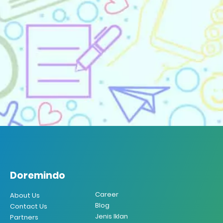
Doremindo
Doremindo
Career
About Us
Blog
Contact Us
Jenis Iklan
Partners