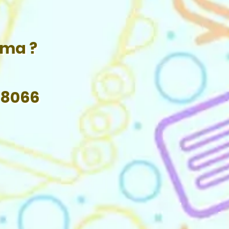
ama ?
 8066