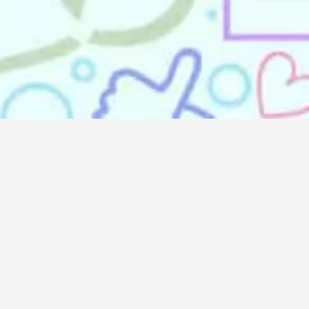
Doremindo
Doremindo
Career
About Us