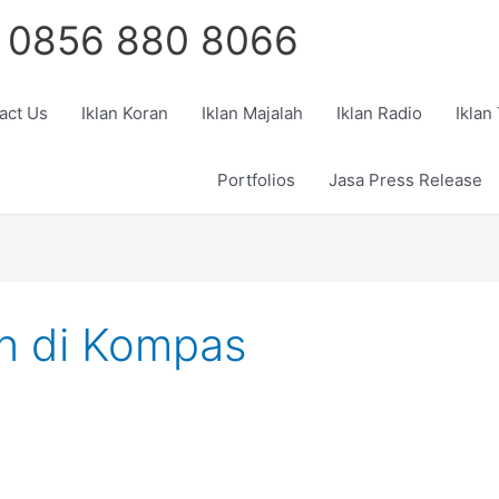
 0856 880 8066
act Us
Iklan Koran
Iklan Majalah
Iklan Radio
Iklan
Portfolios
Jasa Press Release
n di Kompas