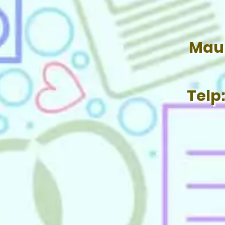
Mau 
Telp