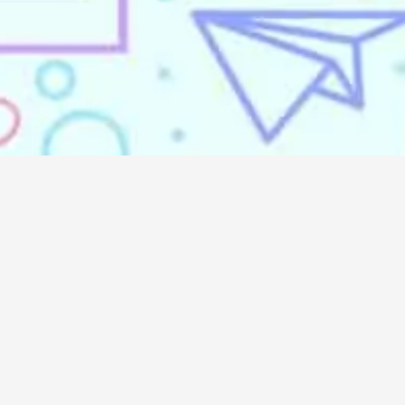
Services
Media
Dor
Always
Iklan Koran
Koran