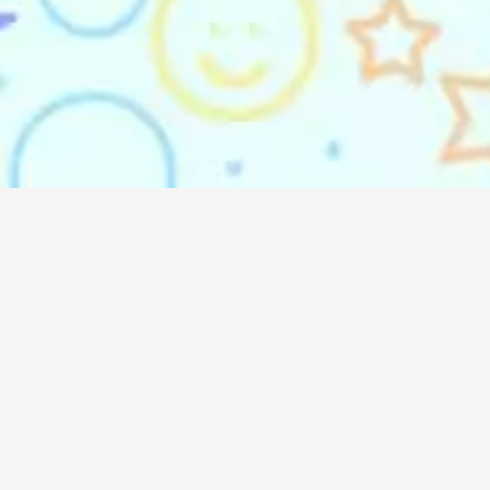
emindo Agency (DO'A)
 Listening & DO’ing