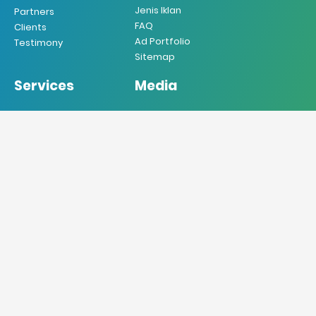
Jenis Iklan
Partners
FAQ
Clients
Ad Portfolio
Testimony
Sitemap
Services
Media
Iklan Koran
Koran
Iklan Majalah
Majalah
Iklan Radio
Radio
Iklan TV
TV
Iklan Internet
Online
Iklan Mobile
Produksi VO
Desain Grafis
Sebar Brosur
Jasa Penerjemah
Jasa Press Release
Doremindo Agency (DO'A)
Always Listening & DO’ing