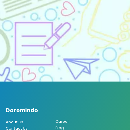
Doremindo
Doremindo
Career
About Us
Blog
Contact Us