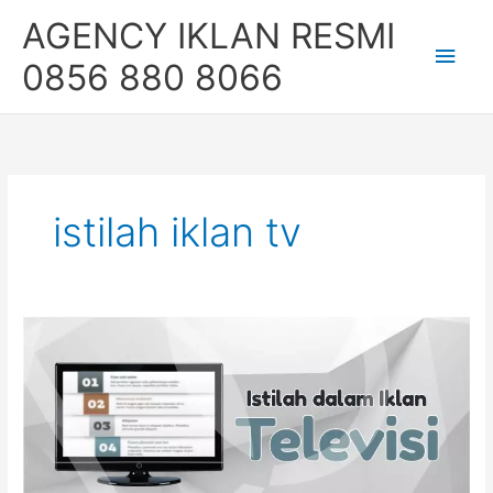
Skip
Main
AGENCY IKLAN RESMI
to
content
Men
0856 880 8066
istilah iklan tv
Istilah
dalam
Iklan
Televisi