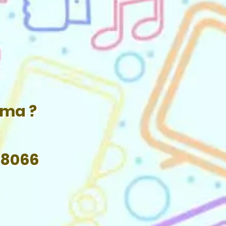
ama ?
 8066