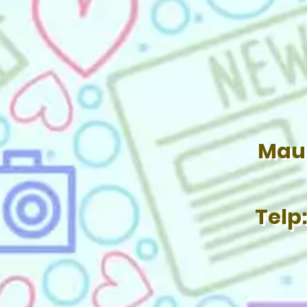
Mau 
Telp