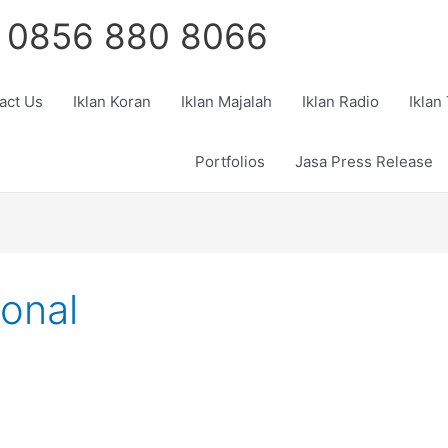
 0856 880 8066
act Us
Iklan Koran
Iklan Majalah
Iklan Radio
Iklan
Portfolios
Jasa Press Release
ional