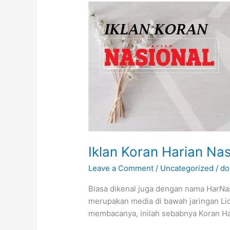
Iklan
Koran
Harian
Nasional
Iklan Koran Harian Nas
Leave a Comment
/
Uncategorized
/
do
Biasa dikenal juga dengan nama HarN
merupakan media di bawah jaringan Lio
membacanya, inilah sebabnya Koran Ha