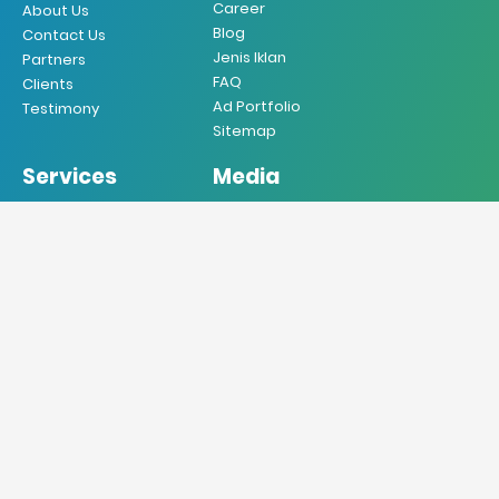
Career
About Us
Blog
Contact Us
Jenis Iklan
Partners
FAQ
Clients
Ad Portfolio
Testimony
Sitemap
Services
Media
Iklan Koran
Koran
Iklan Majalah
Majalah
Iklan Radio
Radio
Iklan TV
TV
Iklan Internet
Online
Iklan Mobile
Produksi VO
Desain Grafis
Sebar Brosur
Jasa Penerjemah
Jasa Press Release