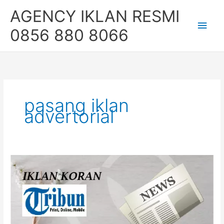
Skip
Main
AGENCY IKLAN RESMI
to
content
Men
0856 880 8066
pasang iklan
advertorial
Pasang
Iklan
Koran
Tribun