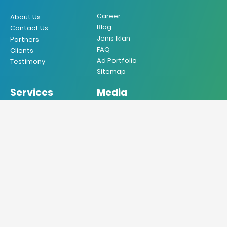
Career
About Us
Blog
Contact Us
Jenis Iklan
Partners
FAQ
Clients
Ad Portfolio
Testimony
Sitemap
Services
Media
Iklan Koran
Koran
Iklan Majalah
Majalah
Iklan Radio
Radio
Iklan TV
TV
Iklan Internet
Online
Iklan Mobile
Produksi VO
Desain Grafis
Sebar Brosur
Jasa Penerjemah
Jasa Press Release