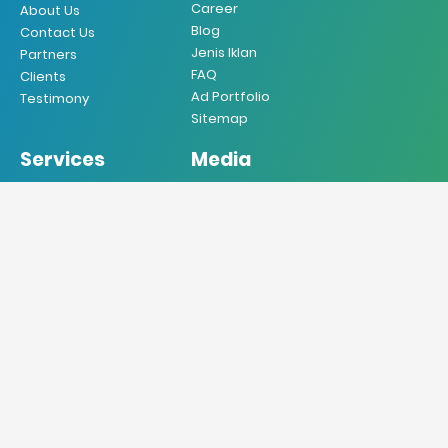
Career
About Us
Blog
Contact Us
Jenis Iklan
Partners
FAQ
Clients
Ad Portfolio
Testimony
Sitemap
Services
Media
Iklan Koran
Koran
Iklan Majalah
Majalah
Iklan Radio
Radio
Iklan TV
TV
Iklan Internet
Online
Iklan Mobile
Produksi VO
Desain Grafis
Sebar Brosur
Jasa Penerjemah
Jasa Press Release