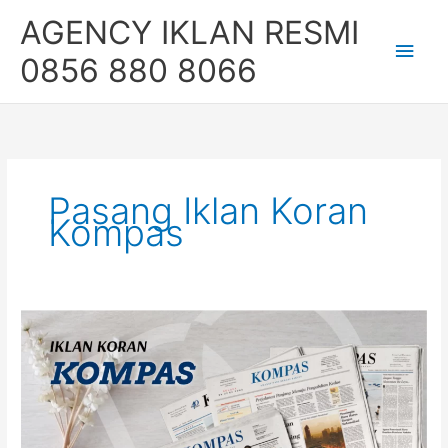
Skip
Main
AGENCY IKLAN RESMI
to
content
Men
0856 880 8066
Pasang Iklan Koran
Kompas
Pasang
Iklan
Kompas