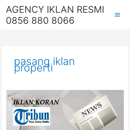
Skip
Main
AGENCY IKLAN RESMI
to
content
Men
0856 880 8066
pasang iklan
properti
Pasang
Iklan
Koran
Tribun