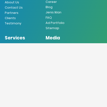
Career
About Us
Blog
Contact Us
Jenis Iklan
Partners
FAQ
Clients
Ad Portfolio
Testimony
Sitemap
Services
Media
Iklan Koran
Koran
Iklan Majalah
Majalah
Iklan Radio
Radio
Iklan TV
TV
Iklan Internet
Online
Iklan Mobile
Produksi VO
Desain Grafis
Sebar Brosur
Jasa Penerjemah
Jasa Press Release