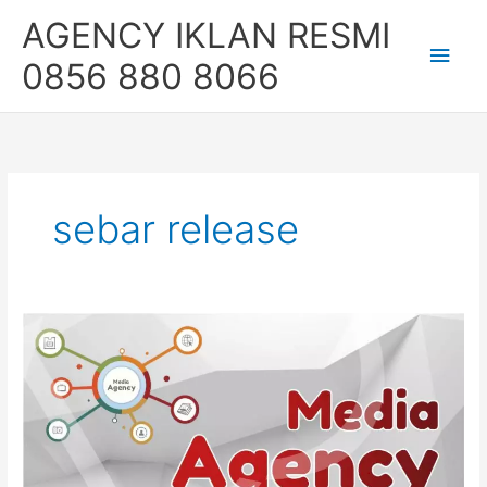
Skip
Main
AGENCY IKLAN RESMI
to
content
Men
0856 880 8066
sebar release
Jasa
Sebar
Rilis