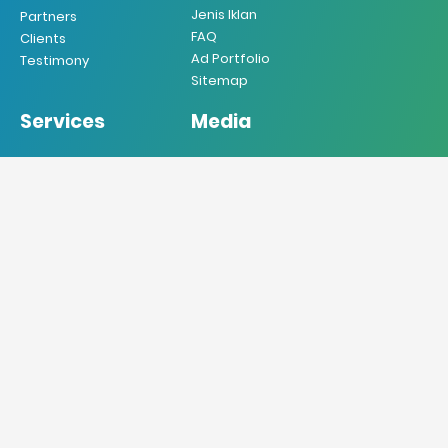
Jenis Iklan
Partners
FAQ
Clients
Ad Portfolio
Testimony
Sitemap
Services
Media
Iklan Koran
Koran
Iklan Majalah
Majalah
Iklan Radio
Radio
Iklan TV
TV
Iklan Internet
Online
Iklan Mobile
Produksi VO
Desain Grafis
Sebar Brosur
Jasa Penerjemah
Jasa Press Release
Doremindo Agency (DO'A)
Always Listening & DO’ing