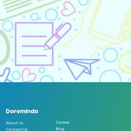
Doremindo
Doremindo
Career
About Us
Blog
Contact Us