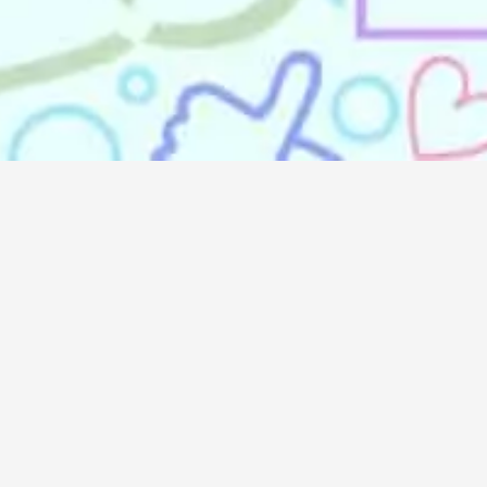
Doremindo
Doremindo
Career
About Us
Blog
Contact Us