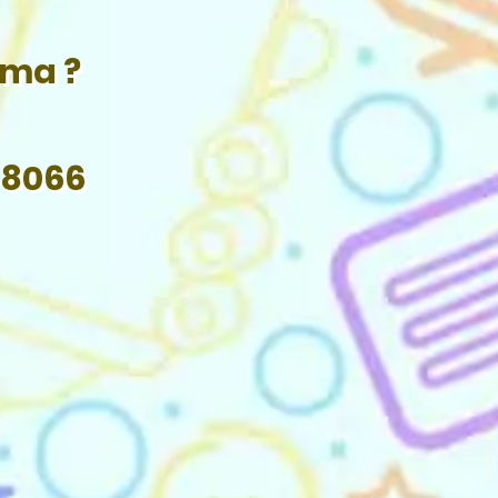
ama ?
 8066