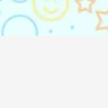
emindo Agency (DO'A)
 Listening & DO’ing
oremindo International