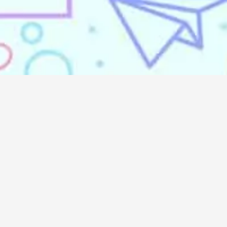
Services
Media
Dor
Always
Iklan Koran
Koran
Iklan Majalah
Majalah
PT D