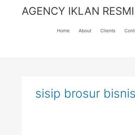
Skip
AGENCY IKLAN RESMI
to
content
Home
About
Clients
Cont
sisip brosur bisni