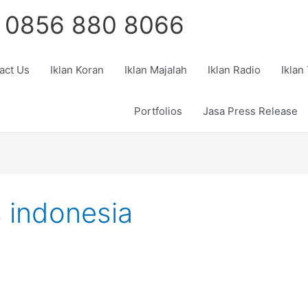
 0856 880 8066
act Us
Iklan Koran
Iklan Majalah
Iklan Radio
Iklan
Portfolios
Jasa Press Release
s indonesia