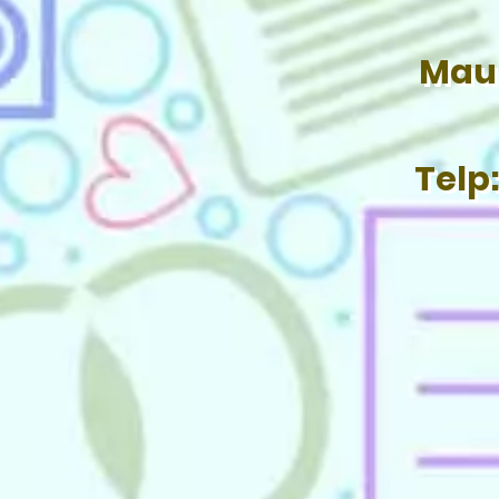
Mau 
Telp