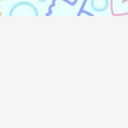
Doremindo
Doremindo
Career
About Us
Blog
Contact Us
Jenis Iklan
Partners
FAQ
Clients
Ad Portfolio
Testimony
Sitemap