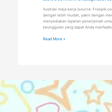
Miliki
Banyak
Ilustrasi meja kerja (source: Freepi
Keunggulan
dengan lebih mudah, yakni dengan men
dalam
menyediakan layanan penerjemah untuk
Menerjemahkan
keunggulan yang dapat Anda manfaatkan
Dokumen
Read More »