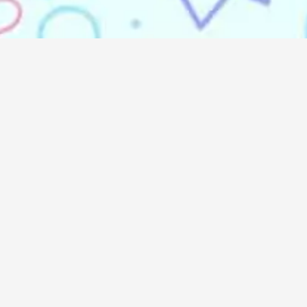
Services
Media
Dor
Always
Iklan Koran
Koran
Iklan Majalah
Majalah
PT D
Iklan Radio
Radio
Ruko M
Iklan TV
TV
Jl. Ou
Iklan Internet
Online
Jakart
Iklan Mobile
Telp:
Produksi VO
WA:
0
Desain Grafis
Email: