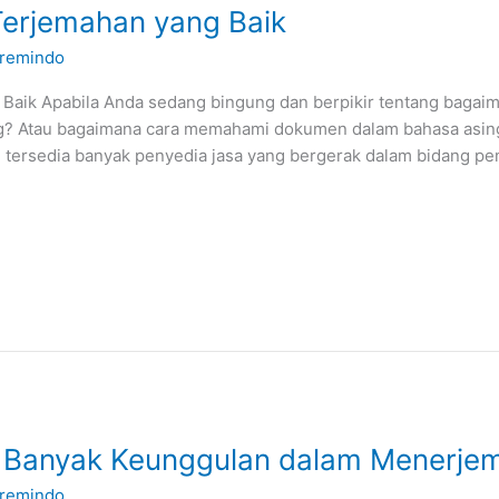
Terjemahan yang Baik
remindo
 Baik Apabila Anda sedang bingung dan berpikir tentang bag
g? Atau bagaimana cara memahami dokumen dalam bahasa asing 
ah tersedia banyak penyedia jasa yang bergerak dalam bidang p
ki Banyak Keunggulan dalam Menerj
remindo