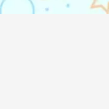
emindo Agency (DO'A)
 Listening & DO’ing
oremindo International
utiara Taman Palem Blok C7/7
ter Ring Road, Cengkareng
a Barat – 11730, INDONESIA
021-54361493
8568808066
marketing@doremindo.com