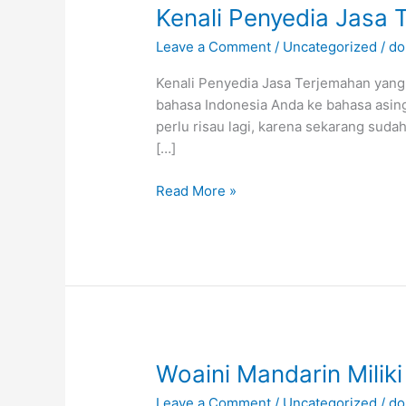
Kenali
Kenali Penyedia Jasa 
Penyedia
Leave a Comment
/
Uncategorized
/
do
Jasa
Terjemahan
Kenali Penyedia Jasa Terjemahan yang
yang
bahasa Indonesia Anda ke bahasa asin
Baik
perlu risau lagi, karena sekarang sud
[…]
Read More »
Woaini
Woaini Mandarin Mili
Mandarin
Leave a Comment
/
Uncategorized
/
do