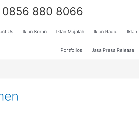
 0856 880 8066
act Us
Iklan Koran
Iklan Majalah
Iklan Radio
Iklan
Portfolios
Jasa Press Release
men