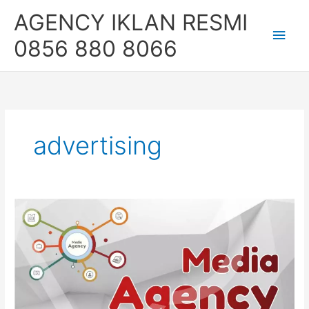
Skip
Main
AGENCY IKLAN RESMI
to
content
Men
0856 880 8066
advertising
Media
Agency