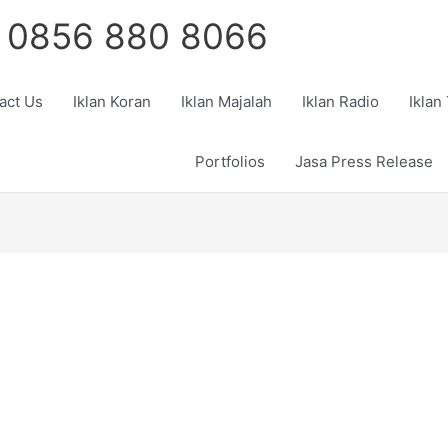
 0856 880 8066
act Us
Iklan Koran
Iklan Majalah
Iklan Radio
Iklan
Portfolios
Jasa Press Release