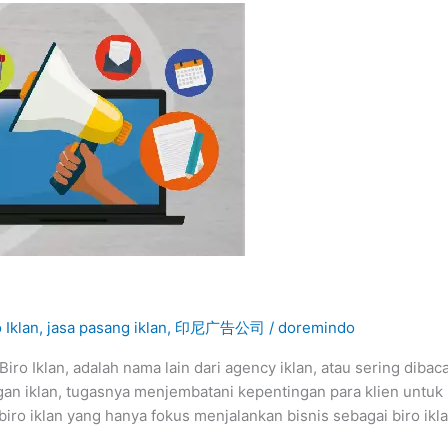
 Iklan
,
jasa pasang iklan
,
印尼广告公司
/
doremindo
iro Iklan, adalah nama lain dari agency iklan, atau sering diba
an iklan, tugasnya menjembatani kepentingan para klien untuk b
iro iklan yang hanya fokus menjalankan bisnis sebagai biro ikla