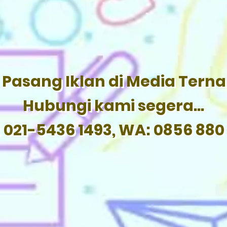
Pasang Iklan di Media Tern
Hubungi kami segera...
: 021-5436 1493, WA: 0856 880