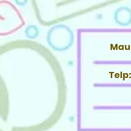
Mau 
Telp