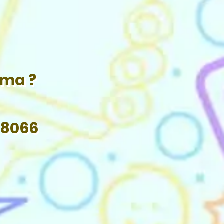
ama ?
 8066