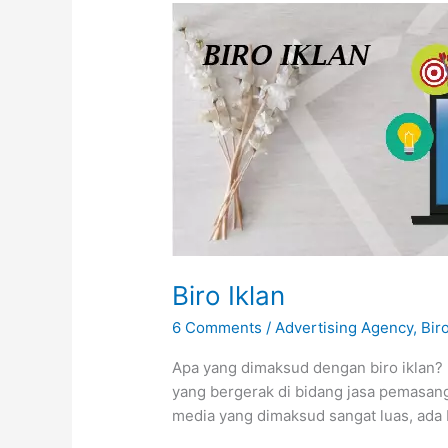
Biro
Iklan
Biro Iklan
6 Comments
/
Advertising Agency
,
Biro
Apa yang dimaksud dengan biro iklan? B
yang bergerak di bidang jasa pemasang
media yang dimaksud sangat luas, ada b