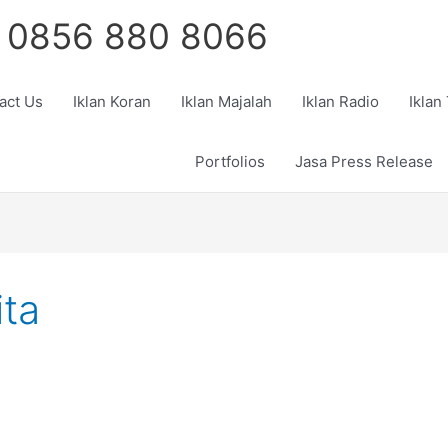
 0856 880 8066
act Us
Iklan Koran
Iklan Majalah
Iklan Radio
Iklan
Portfolios
Jasa Press Release
ita