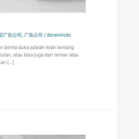
尼广告公司
,
广告公司
/
doremindo
 berita duka adalah iklan tentang
utan, atau bisa juga dari teman atau
kan […]