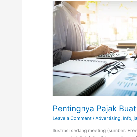
Pentingnya
Pajak
Buat
Negara,
Pasang
Iklan
Juga
Wajib
Bayar
Pajak,
Lho!
Pentingnya Pajak Buat
Leave a Comment
/
Advertising
,
Info
,
j
Ilustrasi sedang meeting (sumber: Free