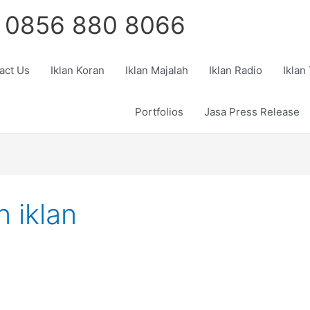
 0856 880 8066
act Us
Iklan Koran
Iklan Majalah
Iklan Radio
Iklan
Portfolios
Jasa Press Release
 iklan