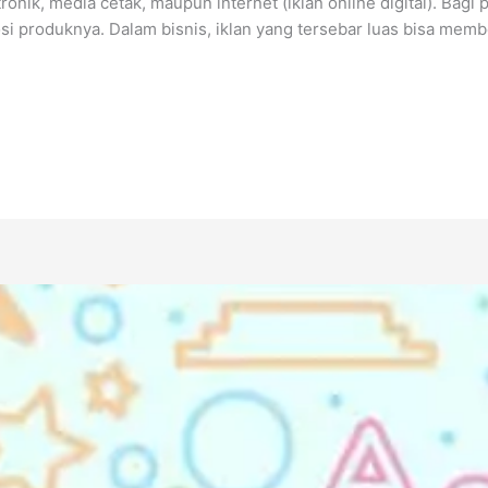
tronik, media cetak, maupun internet (iklan online digital). Bag
i produknya. Dalam bisnis, iklan yang tersebar luas bisa memb