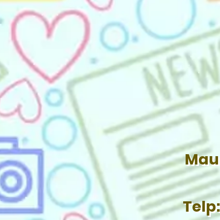
Mau 
Telp