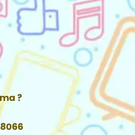
ama ?
 8066