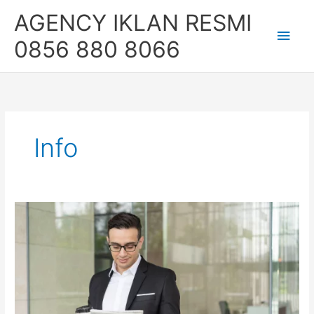
Skip
Main
AGENCY IKLAN RESMI
to
content
Men
0856 880 8066
Info
Lebih
Efektif
dan
Budget
Terjangkau,
Inilah
Keuntungan