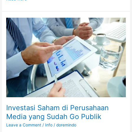
Investasi
Saham
di
Perusahaan
Media
yang
Sudah
Go
Publik
Investasi Saham di Perusahaan
Media yang Sudah Go Publik
Leave a Comment
/
Info
/
doremindo