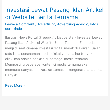
Investasi Lewat Pasang Iklan Artikel
Investasi
Lewat
di Website Berita Ternama
Pasang
Leave a Comment
/
Advertising
,
Advertising Agency
,
Info
/
Iklan
doremindo
Artikel
di
Ilustrasi News Portal (Freepik / pikisuperstar) Investasi Lewat
Website
Pasang Iklan Artikel di Website Berita Ternama Era modern
Berita
menjadi saat dimana investasi digital marak dilakukan. Salah
Ternama
satu jenis penanaman modal digital yang paling banyak
dilakukan adalah beriklan di berbagai media ternama.
Memposting beberapa konten di media ternama akan
membuat banyak masyarakat semakin mengenal usaha Anda.
Banyak
Read More »