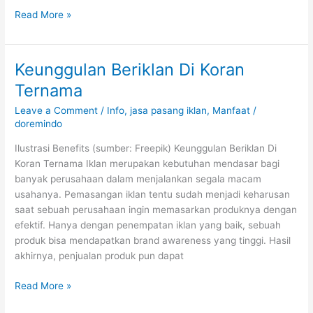
Read More »
Keunggulan Beriklan Di Koran
Keunggulan
Beriklan
Ternama
Di
Leave a Comment
/
Info
,
jasa pasang iklan
,
Manfaat
/
Koran
doremindo
Ternama
Ilustrasi Benefits (sumber: Freepik) Keunggulan Beriklan Di
Koran Ternama Iklan merupakan kebutuhan mendasar bagi
banyak perusahaan dalam menjalankan segala macam
usahanya. Pemasangan iklan tentu sudah menjadi keharusan
saat sebuah perusahaan ingin memasarkan produknya dengan
efektif. Hanya dengan penempatan iklan yang baik, sebuah
produk bisa mendapatkan brand awareness yang tinggi. Hasil
akhirnya, penjualan produk pun dapat
Read More »